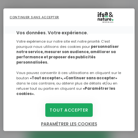
Quelle formation pour devenir fleuriste ?
CONTINUER SANS ACCEPTER
Comment faire pour devenir fleuriste sans
diplôme ?
Vos données. Votre expérience.
Votre expérience sur notre site est notre priorité. C’est
pourquoi nous utilisons des cookies pour
personnaliser
notre service, mesurer son audience, améliorer sa
performance et proposer des publicités
personnalisées.
Vous pouvez consentir à ces utilisations en cliquant sur le
bouton
«Tout accepter», «Continuer sans accepter»
dans le cas contraire, ou obtenir plus de détails et/ou en
refuser tout ou partie en cliquant sur
«Paramétrer les
cookies».
Demander une documentation
TOUT ACCEPTER
Recevez toutes les informations sur la formation
qui vous intéresse.
PARAMÉTRER LES COOKIES
DEMANDER UNE DOCUMENTATION