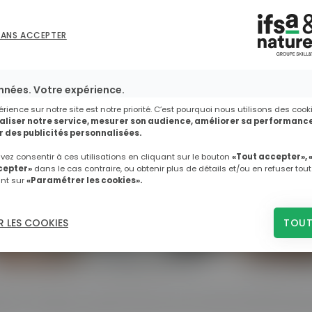
SANS ACCEPTER
nnées. Votre expérience.
érience sur notre site est notre priorité. C’est pourquoi nous utilisons des cook
liser notre service, mesurer son audience, améliorer sa performance
 des publicités personnalisées.
ez consentir à ces utilisations en cliquant sur le bouton
«Tout accepter», 
cepter»
dans le cas contraire, ou obtenir plus de détails et/ou en refuser tout
ant sur
«Paramétrer les cookies».
TOUT
 LES COOKIES
sion est toujours un vrai bonheur pour notre école. Aujourd’hui, c
re en formation toiletteur, qui est mise à l’honneur dans La Dép